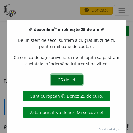
Donează
savings
®
®
🎉 dexonline
împlinește 25 de ani 🎉
caută
clear
search
De un sfert de secol suntem aici, gratuit, zi de zi,
opțiuni
pentru milioane de căutări.
Cu o mică donație aniversară ne-ați ajuta să păstrăm
cuvintele la îndemâna tuturor și pe viitor.
pronunție
(3)
volume_up
definiții (1)
Definiția cu ID-ul 1285314:
Ortografice DOOM
proemin
e
nt
(în relief)
adj.
m.
,
pl.
proemin
e
nți
;
f.
Am donat deja.