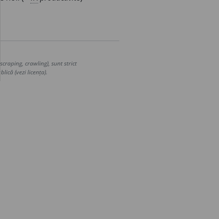
craping, crawling), sunt strict
lică (vezi licența).