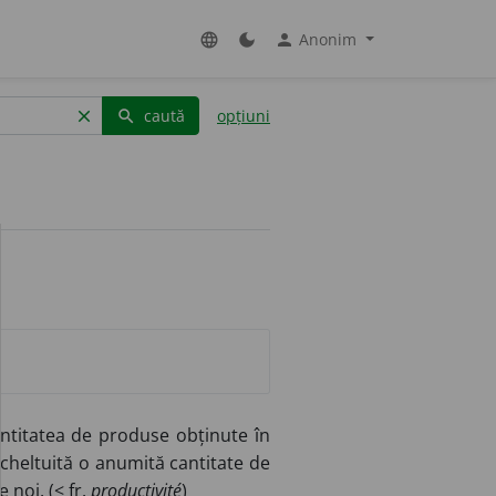
Anonim
language
dark_mode
person
caută
opțiuni
clear
search
antitatea de produse obținute în
 cheltuită o anumită cantitate de
e noi. (<
fr.
productivité
)