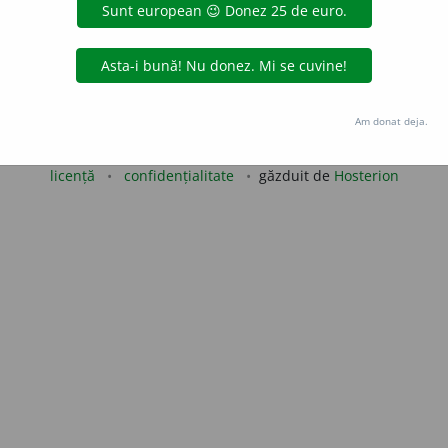
e
raduborza
acțiuni
Copyright © 2004-2026 dexonline (https://dexonline.ro)
Am donat deja.
area datelor de pe acest site, inclusiv prin orice metode de extragere automată (web s
dul nostru prealabil scris, cu excepția seturilor de date oferite oficial spre utilizare pub
licență
confidențialitate
găzduit de
Hosterion