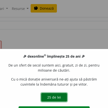
Donează
savings
ari
Resurse
®
🎉 dexonline
împlinește 25 de ani 🎉
De un sfert de secol suntem aici, gratuit, zi de zi, pentru
milioane de căutări.
Cu o mică donație aniversară ne-ați ajuta să păstrăm
cuvintele la îndemâna tuturor și pe viitor.
ea de a fi productiv; randament, eficiență. ♦ ă muncii = c
ntr-o perioadă de timp determinată; eficiența cu care este
2. capacitate a unor cuvinte de a forma sensuri sau derivat