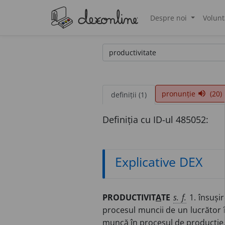
Despre noi
Volunt
®
pronunție
(20)
volume_up
definiții (1)
Definiția cu ID-ul 485052:
Explicative DEX
PRODUCTIVIT
A
TE
s. f.
1. însușir
procesul muncii de un lucrător î
muncă în procesul de producție. 