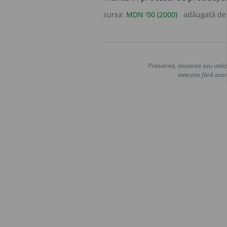
sursa:
MDN '00 (2000)
adăugată d
Preluarea, stocarea sau utiliz
interzise fără acor