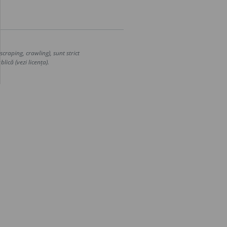
craping, crawling), sunt strict
lică (vezi licența).