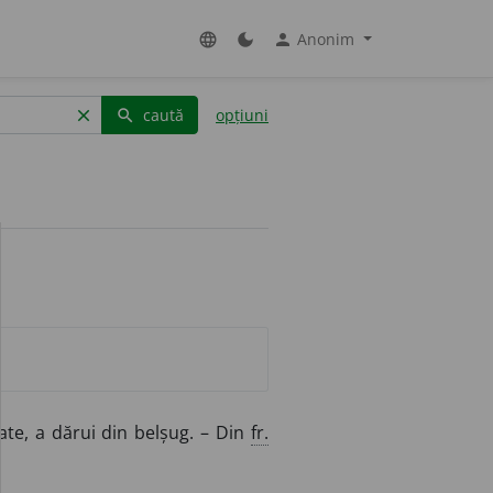
Anonim
language
dark_mode
person
caută
opțiuni
clear
search
tate, a dărui din belșug. – Din
fr.