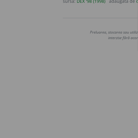
sursa:
DEX '98 (1998)
adăugată de
Preluarea, stocarea sau utiliz
interzise fără acor