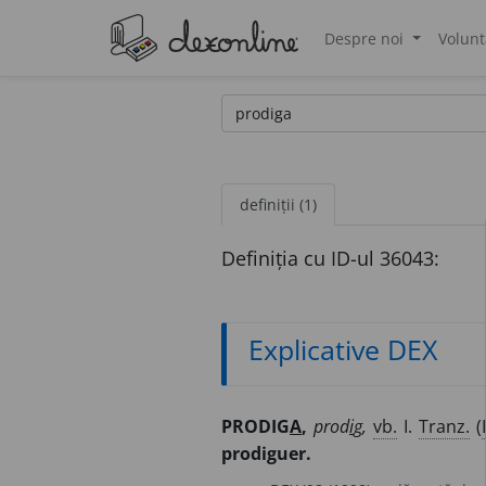
Despre noi
Volunt
®
definiții (1)
Definiția cu ID-ul 36043:
Explicative DEX
PRODIG
A
,
prod
i
g,
vb.
I.
Tranz.
(
prodiguer.