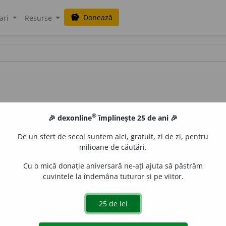
Donează
savings
ari
Resurse
®
🎉 dexonline
împlinește 25 de ani 🎉
De un sfert de secol suntem aici, gratuit, zi de zi, pentru
milioane de căutări.
Cu o mică donație aniversară ne-ați ajuta să păstrăm
cuvintele la îndemâna tuturor și pe viitor.
Livr.
) A cheltui fără măsură, a risipi; a acorda cu generozi