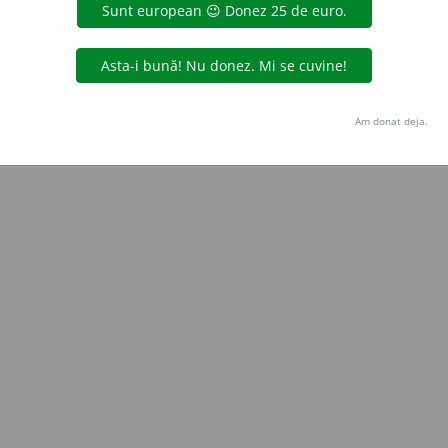
oprocopiuc
acțiuni
Copyright © 2004-2026 dexonline (https://dexonline.ro)
area datelor de pe acest site, inclusiv prin orice metode de extragere automată (web s
Am donat deja.
dul nostru prealabil scris, cu excepția seturilor de date oferite oficial spre utilizare pub
licență
confidențialitate
găzduit de
Hosterion