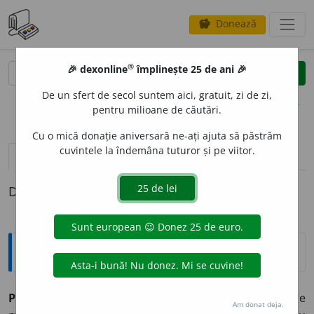
Donează
savings
®
®
🎉 dexonline
împlinește 25 de ani 🎉
caută
clear
search
De un sfert de secol suntem aici, gratuit, zi de zi,
opțiuni
pentru milioane de căutări.
Cu o mică donație aniversară ne-ați ajuta să păstrăm
cuvintele la îndemâna tuturor și pe viitor.
pronunție
(11)
volume_up
definiții (1)
Definiția cu ID-ul 35994:
Explicative DEX
PROCESI
U
NE,
procesiuni,
s. f.
1.
Șir lung de oameni care
Am donat deja.