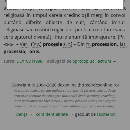
merg într-o anumită ordine în aceeași direcție și cu
același scop; cortegiu, convoi; alai.
2.
Ceremonie
religioasă în timpul căreia credincioșii merg în convoi,
purtând diferite obiecte de cult, cântând imnuri
religioase sau rostind rugăciuni, pentru a mulțumi sau a
cere ajutorul divinității într-o anumită împrejurare. [
Pr.
:
-si-u-.
–
Var.
: (
înv.
)
proc
e
sie
s. f.
] – Din
fr.
procession,
lat.
processio, -onis.
sursa:
DEX '98 (1998)
adăugată de
oprocopiuc
acțiuni
Copyright © 2004-2026 dexonline (https://dexonline.ro)
Preluarea, stocarea sau utilizarea datelor de pe acest site, inclusiv
prin orice metode de extragere automată (web scraping, crawling),
sunt strict interzise fără acordul nostru prealabil scris, cu excepția
seturilor de date oferite oficial spre utilizare publică (vezi licența).
licență
confidențialitate
găzduit de
Hosterion