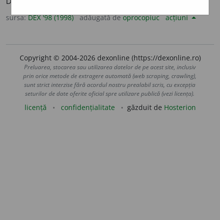
Din
fr.
probité,
lat.
probitas, -atis.
sursa:
DEX '98 (1998)
adăugată de
oprocopiuc
acțiuni
Copyright © 2004-2026 dexonline (https://dexonline.ro)
Preluarea, stocarea sau utilizarea datelor de pe acest site, inclusiv
prin orice metode de extragere automată (web scraping, crawling),
sunt strict interzise fără acordul nostru prealabil scris, cu excepția
seturilor de date oferite oficial spre utilizare publică (vezi licența).
licență
confidențialitate
găzduit de
Hosterion