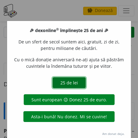
Donează
savings
®
®
🎉 dexonline
împlinește 25 de ani 🎉
caută
clear
search
De un sfert de secol suntem aici, gratuit, zi de zi,
opțiuni
pentru milioane de căutări.
Cu o mică donație aniversară ne-ați ajuta să păstrăm
cuvintele la îndemâna tuturor și pe viitor.
pronunție
(7)
volume_up
definiții (1)
Definiția cu ID-ul 35966:
Explicative DEX
PROBIT
A
TE
s. f.
(
Livr.
) Cinste, integritate, onestitate. –
Am donat deja.