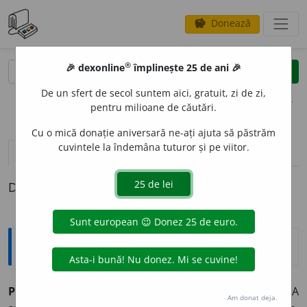
Donează
savings
®
®
🎉 dexonline
împlinește 25 de ani 🎉
caută
clear
search
De un sfert de secol suntem aici, gratuit, zi de zi,
opțiuni
pentru milioane de căutări.
Cu o mică donație aniversară ne-ați ajuta să păstrăm
cuvintele la îndemâna tuturor și pe viitor.
pronunție
(50)
volume_up
definiții (1)
Definiția cu ID-ul 878708:
Explicative DEX
PROB
A
,
probez,
vb.
I.
Tranz.
1.
(Folosit și
absol.
) A
Am donat deja.