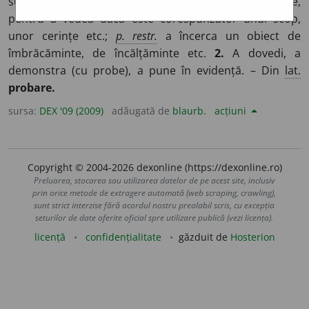
supune ceva sau pe cineva la o probă, la o încercare,
pentru a vedea dacă este corespunzător unui scop,
unor cerințe etc.;
p. restr.
a încerca un obiect de
îmbrăcăminte, de încălțăminte etc.
2.
A dovedi, a
demonstra (cu probe), a pune în evidență. – Din
lat.
probare.
sursa:
DEX '09 (2009)
adăugată de
blaurb.
acțiuni
Copyright © 2004-2026 dexonline (https://dexonline.ro)
Preluarea, stocarea sau utilizarea datelor de pe acest site, inclusiv
prin orice metode de extragere automată (web scraping, crawling),
sunt strict interzise fără acordul nostru prealabil scris, cu excepția
seturilor de date oferite oficial spre utilizare publică (vezi licența).
licență
confidențialitate
găzduit de
Hosterion