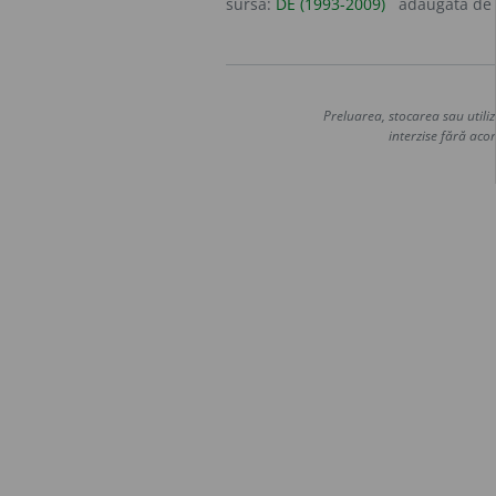
sursa:
DE (1993-2009)
adăugată de
Preluarea, stocarea sau utiliz
interzise fără acor