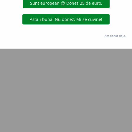
blaurb.
acțiuni
Copyright © 2004-2026 dexonline (https://dexonline.ro)
area datelor de pe acest site, inclusiv prin orice metode de extragere automată (web s
Am donat deja.
dul nostru prealabil scris, cu excepția seturilor de date oferite oficial spre utilizare pub
licență
confidențialitate
găzduit de
Hosterion