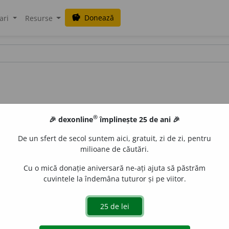
Donează
savings
ari
Resurse
®
🎉 dexonline
împlinește 25 de ani 🎉
De un sfert de secol suntem aici, gratuit, zi de zi, pentru
milioane de căutări.
Cu o mică donație aniversară ne-ați ajuta să păstrăm
cuvintele la îndemâna tuturor și pe viitor.
, situată pe
stg.
Dunării, la granița cu Bulgaria și Iugoslavi
19), în satul
P.