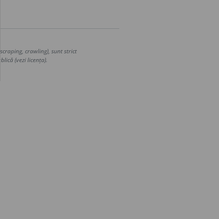
craping, crawling), sunt strict
lică (vezi licența).