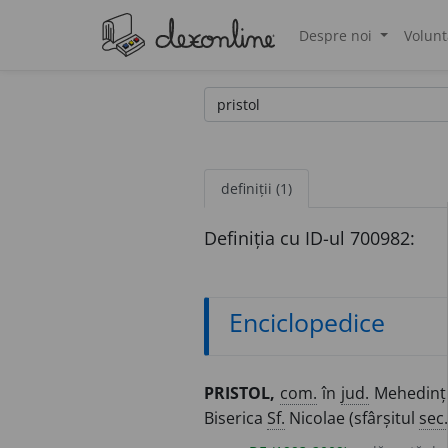
Despre noi
Volunt
®
definiții (1)
Definiția cu ID-ul 700982:
Enciclopedice
PRISTOL,
com.
în
jud.
Mehedinți
Biserica
Sf.
Nicolae (sfârșitul
sec.