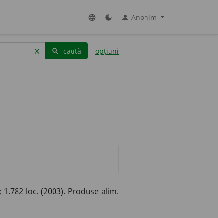
Anonim
language
dark_mode
person
caută
opțiuni
clear
search
a; 1.782
loc.
(2003). Produse
alim.