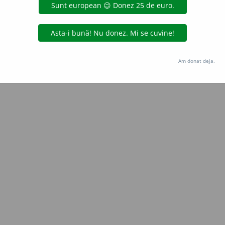
Copyright © 2004-2026 dexonline (https://dexonline.ro)
area datelor de pe acest site, inclusiv prin orice metode de extragere automată (web s
dul nostru prealabil scris, cu excepția seturilor de date oferite oficial spre utilizare pub
Am donat deja.
licență
confidențialitate
găzduit de
Hosterion