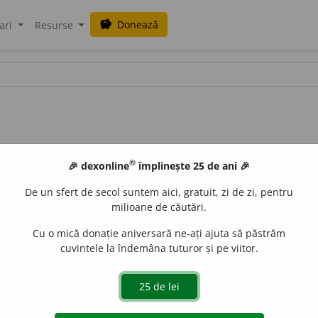
Donează
savings
ari
Resurse
®
🎉 dexonline
împlinește 25 de ani 🎉
De un sfert de secol suntem aici, gratuit, zi de zi, pentru
milioane de căutări.
Cu o mică donație aniversară ne-ați ajuta să păstrăm
cuvintele la îndemâna tuturor și pe viitor.
ic.
(E prea ~.)
e
siveco
acțiuni