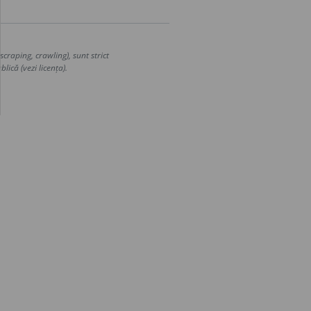
craping, crawling), sunt strict
lică (vezi licența).