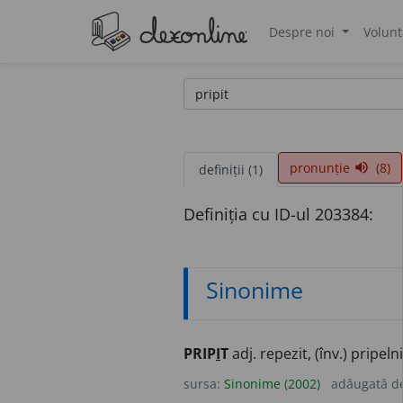
Despre noi
Volunt
®
pronunție
(8)
volume_up
definiții (1)
Definiția cu ID-ul 203384:
Sinonime
PRIP
I
T
adj. repezit, (înv.) pripeln
sursa:
Sinonime (2002)
adăugată d