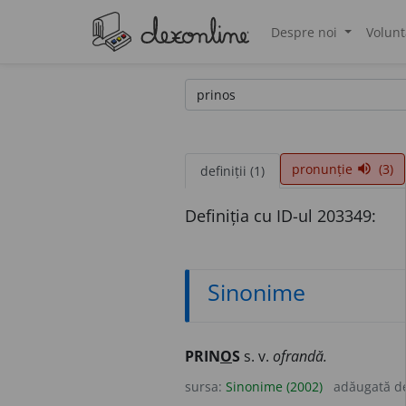
Despre noi
Volunt
®
pronunție
(3)
volume_up
definiții (1)
Definiția cu ID-ul 203349:
Sinonime
PRIN
O
S
s. v.
ofrandă.
sursa:
Sinonime (2002)
adăugată d