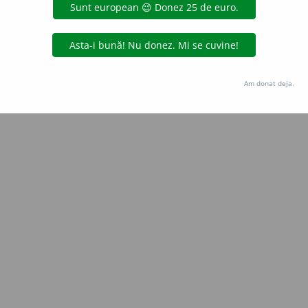
Copyright © 2004-2026 dexonline (https://dexonline.ro)
area datelor de pe acest site, inclusiv prin orice metode de extragere automată (web s
dul nostru prealabil scris, cu excepția seturilor de date oferite oficial spre utilizare pub
Am donat deja.
licență
confidențialitate
găzduit de
Hosterion