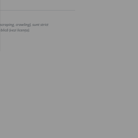
craping, crawling), sunt strict
lică (vezi licența).