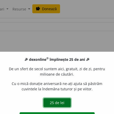
Donează
savings
ari
Resurse
®
🎉 dexonline
împlinește 25 de ani 🎉
De un sfert de secol suntem aici, gratuit, zi de zi, pentru
milioane de căutări.
Cu o mică donație aniversară ne-ați ajuta să păstrăm
cuvintele la îndemâna tuturor și pe viitor.
e
siveco
acțiuni