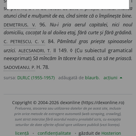
subiectul logic în dativ) A-i fi cuiva prielnic, favorabil, a i
se potrivi, a-i fi de folos.
Ce bine îi priește omului munca
atunci cînd e mulțumit de ea, cînd simte că o împlinește bine.
DEMETRIUS, V.
96.
Nu-i pria aerul capitalei, nici noul
domiciliu, cocoțat la al doilea etaj, fără curte și fără grădină.
C. PETRESCU, C. V.
84.
Pămîntul gras priește spinoaselor
ALECSANDRI, T.
urzici.
II 149. ◊ (Cu subiectul gramatical
neexprimat)
Să mîncăm în tăcere la masă, ca să ne priască.
SADOVEANU, P.
H. 78.
sursa:
DLRLC (1955-1957)
adăugată de
blaurb.
acțiuni
Copyright © 2004-2026 dexonline (https://dexonline.ro)
Preluarea, stocarea sau utilizarea datelor de pe acest site, inclusiv
prin orice metode de extragere automată (web scraping, crawling),
sunt strict interzise fără acordul nostru prealabil scris, cu excepția
seturilor de date oferite oficial spre utilizare publică (vezi licența).
licență
confidențialitate
găzduit de
Hosterion