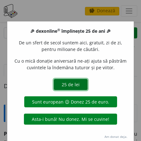
Donează
savings
®
®
🎉 dexonline
împlinește 25 de ani 🎉
caută
clear
search
De un sfert de secol suntem aici, gratuit, zi de zi,
opțiuni
pentru milioane de căutări.
Cu o mică donație aniversară ne-ați ajuta să păstrăm
cuvintele la îndemâna tuturor și pe viitor.
definiții (1)
Definiția cu ID-ul 935826:
Explicative DEX
PRI
I
,
pers.
3
priește,
vb.
IV. lntranz. (Construit cu
Am donat deja.