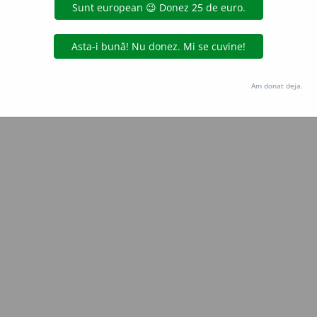
blaurb.
acțiuni
Copyright © 2004-2026 dexonline (https://dexonline.ro)
area datelor de pe acest site, inclusiv prin orice metode de extragere automată (web s
Am donat deja.
dul nostru prealabil scris, cu excepția seturilor de date oferite oficial spre utilizare pub
licență
confidențialitate
găzduit de
Hosterion