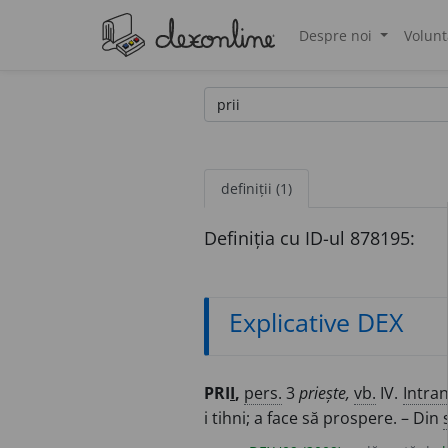
Despre noi
Volunt
®
definiții (1)
Definiția cu ID-ul 878195:
Explicative DEX
PRI
I
,
pers.
3
priește,
vb.
IV.
Intran
i tihni; a face să prospere. – Din