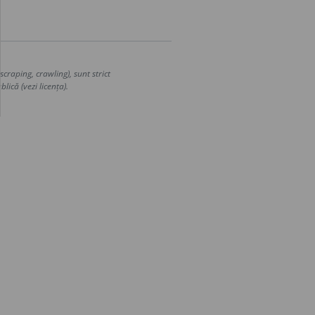
craping, crawling), sunt strict
lică (vezi licența).