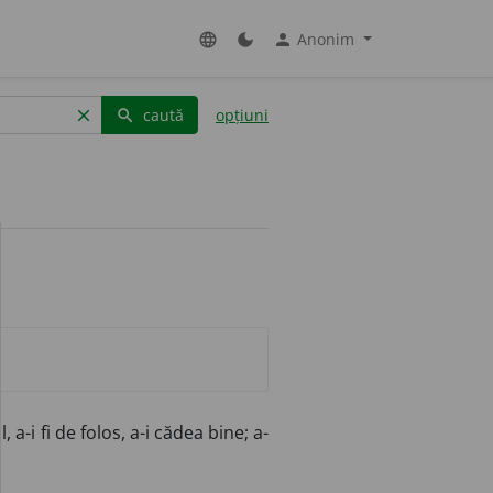
Anonim
language
dark_mode
person
caută
opțiuni
clear
search
, a-i fi de folos, a-i cădea bine; a-