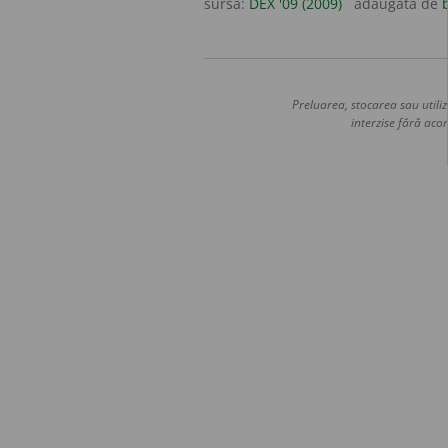
sursa:
DEX '09 (2009)
adăugată de
Preluarea, stocarea sau utiliz
interzise fără acor