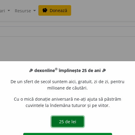
Donează
savings
ari
Resurse
®
🎉 dexonline
împlinește 25 de ani 🎉
De un sfert de secol suntem aici, gratuit, zi de zi, pentru
milioane de căutări.
Cu o mică donație aniversară ne-ați ajuta să păstrăm
cuvintele la îndemâna tuturor și pe viitor.
z.
unipers.
(Construit cu dativul) A-i fi cuiva prielnic, favorabil
sl.
prijati.