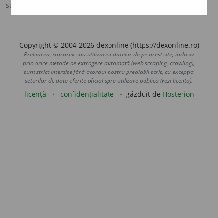
sursa:
DLRLC (1955-1957)
adăugată de
blaurb.
acțiuni
Copyright © 2004-2026 dexonline (https://dexonline.ro)
Preluarea, stocarea sau utilizarea datelor de pe acest site, inclusiv
prin orice metode de extragere automată (web scraping, crawling),
sunt strict interzise fără acordul nostru prealabil scris, cu excepția
seturilor de date oferite oficial spre utilizare publică (vezi licența).
licență
confidențialitate
găzduit de
Hosterion