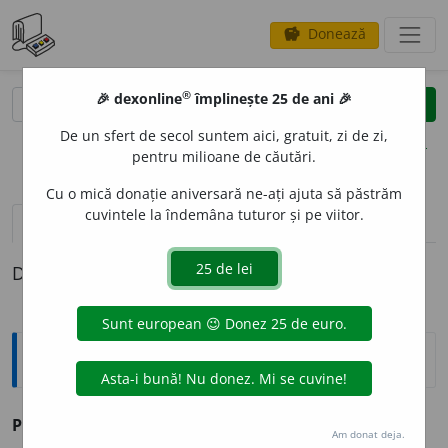
Donează
savings
®
®
🎉 dexonline
împlinește 25 de ani 🎉
caută
clear
search
De un sfert de secol suntem aici, gratuit, zi de zi,
opțiuni
pentru milioane de căutări.
Cu o mică donație aniversară ne-ați ajuta să păstrăm
cuvintele la îndemâna tuturor și pe viitor.
definiții (1)
Definiția cu ID-ul 935802:
Explicative DEX
PRI
E
TIN, -Ă
s. m.
și
f.
v.
prieten.
Am donat deja.