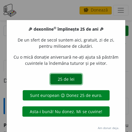
Donează
savings
®
®
🎉 dexonline
împlinește 25 de ani 🎉
caută
clear
search
De un sfert de secol suntem aici, gratuit, zi de zi,
opțiuni
pentru milioane de căutări.
Cu o mică donație aniversară ne-ați ajuta să păstrăm
cuvintele la îndemâna tuturor și pe viitor.
pronunție
(50)
volume_up
definiții (1)
Definiția cu ID-ul 349319:
Explicative DEX
PRIETEN
I
E ~i
f.
1) Sentiment, de obicei durabil, propriu
Am donat deja.