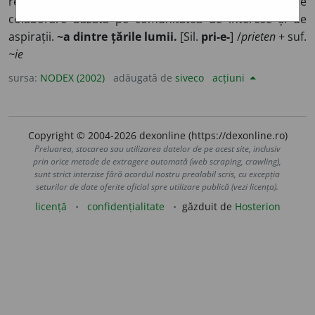
relațiilor dintre prieteni; amiciție. 2) Legătură de
colaborare bazată pe comunitatea de interese și de
aspirații.
~a dintre țările lumii.
[Sil.
pri-e-
] /
prieten
+ suf.
~ie
sursa:
NODEX (2002)
adăugată de
siveco
acțiuni
Copyright © 2004-2026 dexonline (https://dexonline.ro)
Preluarea, stocarea sau utilizarea datelor de pe acest site, inclusiv
prin orice metode de extragere automată (web scraping, crawling),
sunt strict interzise fără acordul nostru prealabil scris, cu excepția
seturilor de date oferite oficial spre utilizare publică (vezi licența).
licență
confidențialitate
găzduit de
Hosterion