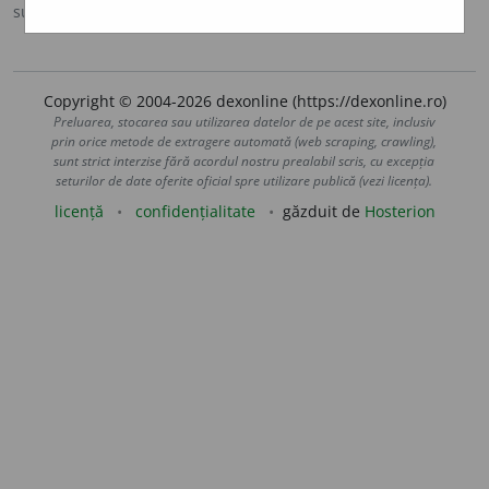
sursa:
DOOM 3 (2021)
adăugată de
gall
acțiuni
Copyright © 2004-2026 dexonline (https://dexonline.ro)
Preluarea, stocarea sau utilizarea datelor de pe acest site, inclusiv
prin orice metode de extragere automată (web scraping, crawling),
sunt strict interzise fără acordul nostru prealabil scris, cu excepția
seturilor de date oferite oficial spre utilizare publică (vezi licența).
licență
confidențialitate
găzduit de
Hosterion