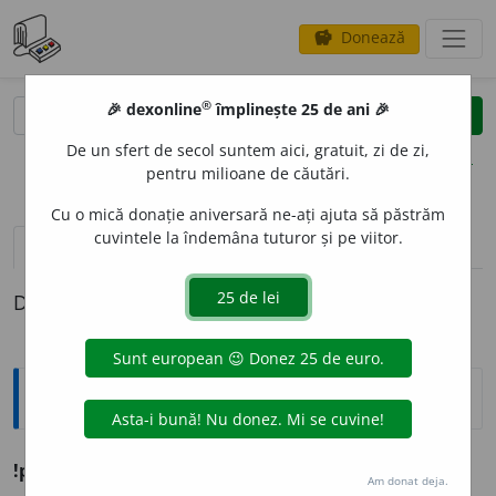
Donează
savings
®
®
🎉 dexonline
împlinește 25 de ani 🎉
caută
clear
search
De un sfert de secol suntem aici, gratuit, zi de zi,
opțiuni
pentru milioane de căutări.
Cu o mică donație aniversară ne-ați ajuta să păstrăm
cuvintele la îndemâna tuturor și pe viitor.
pronunție
(50)
volume_up
definiții (1)
Definiția cu ID-ul 1258992:
Ortografice DOOM
!pri
e
ten
(
desp.
pri-e-
)
s.
m.
,
voc.
pri
e
tene
;
pl.
pri
e
teni
Am donat deja.