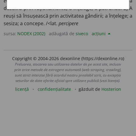
evenimente
) 1) A fi în stare să cuprindă cu mintea; a
descifra prin raționamente; a înțelege; a pătrunde. 2) A
reuși să însușească prin activitatea gândirii; a înțelege; a
sesiza; a concepe. /<lat.
percipere
sursa:
NODEX (2002)
adăugată de
siveco
acțiuni
Copyright © 2004-2026 dexonline (https://dexonline.ro)
Preluarea, stocarea sau utilizarea datelor de pe acest site, inclusiv
prin orice metode de extragere automată (web scraping, crawling),
sunt strict interzise fără acordul nostru prealabil scris, cu excepția
seturilor de date oferite oficial spre utilizare publică (vezi licența).
licență
confidențialitate
găzduit de
Hosterion