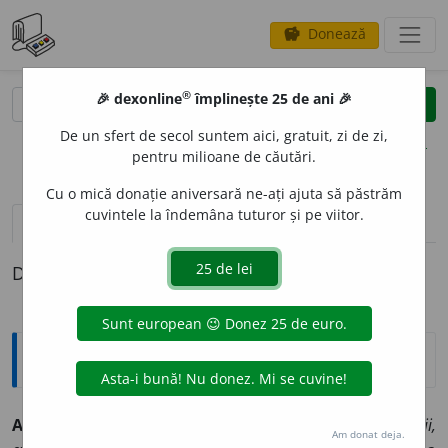
Donează
savings
®
®
🎉 dexonline
împlinește 25 de ani 🎉
caută
clear
search
De un sfert de secol suntem aici, gratuit, zi de zi,
opțiuni
pentru milioane de căutări.
Cu o mică donație aniversară ne-ați ajuta să păstrăm
cuvintele la îndemâna tuturor și pe viitor.
pronunție
(50)
volume_up
definiții (1)
Definiția cu ID-ul 349301:
Explicative DEX
A PRIC
E
PE pric
e
p
tranz.
(
esența lucrurilor, situații,
Am donat deja.