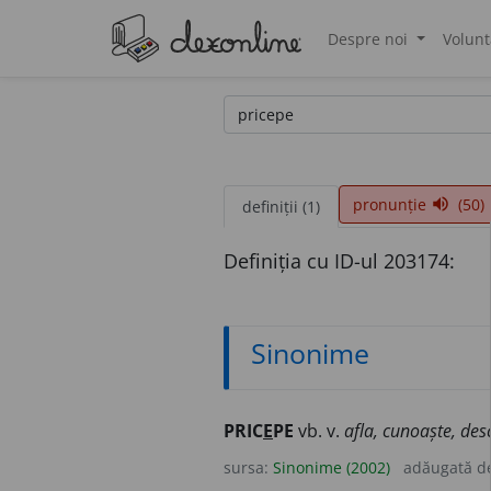
Despre noi
Volunt
®
pronunție
(50)
volume_up
definiții (1)
Definiția cu ID-ul 203174:
Sinonime
PRIC
E
PE
vb. v.
afla, cunoaște, desco
sursa:
Sinonime (2002)
adăugată d