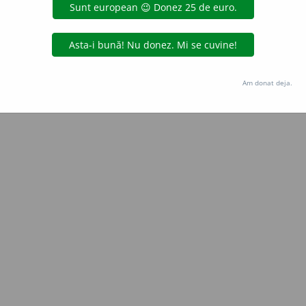
Copyright © 2004-2026 dexonline (https://dexonline.ro)
area datelor de pe acest site, inclusiv prin orice metode de extragere automată (web s
dul nostru prealabil scris, cu excepția seturilor de date oferite oficial spre utilizare pub
Am donat deja.
licență
confidențialitate
găzduit de
Hosterion