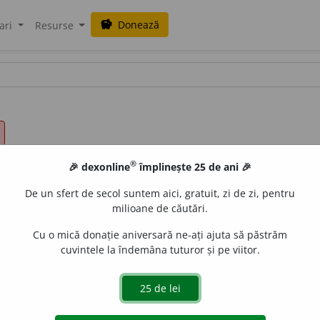
Donează
savings
ari
Resurse
®
🎉 dexonline
împlinește 25 de ani 🎉
De un sfert de secol suntem aici, gratuit, zi de zi, pentru
milioane de căutări.
Cu o mică donație aniversară ne-ați ajuta să păstrăm
cuvintele la îndemâna tuturor și pe viitor.
peri, desluși, distinge, găsi, intui, înțelege, percepe, sesiza, ști.
e
siveco
acțiuni