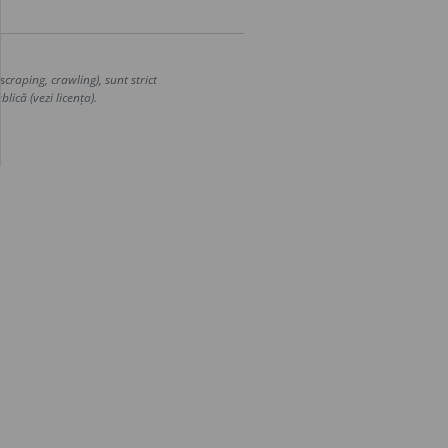
craping, crawling), sunt strict
lică (vezi licența).