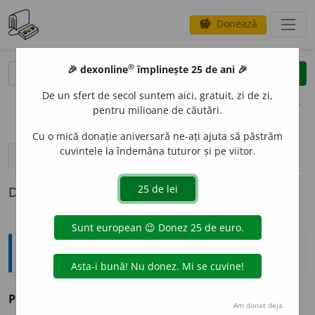
Donează
savings
®
®
🎉 dexonline
împlinește 25 de ani 🎉
caută
clear
search
De un sfert de secol suntem aici, gratuit, zi de zi,
opțiuni
pentru milioane de căutări.
Cu o mică donație aniversară ne-ați ajuta să păstrăm
cuvintele la îndemâna tuturor și pe viitor.
definiții (1)
Definiția cu ID-ul 877635:
Explicative DEX
PREST
O
L
s. n.
v.
pristol.
Am donat deja.