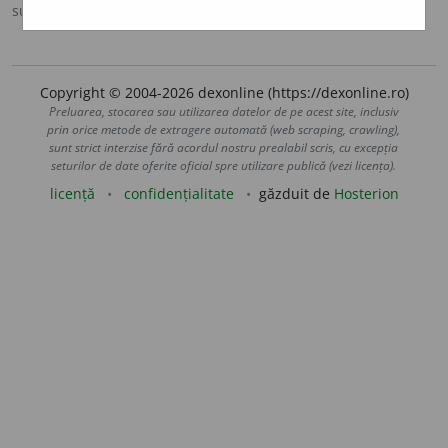
sursa:
DEX '09 (2009)
adăugată de
blaurb.
acțiuni
Copyright © 2004-2026 dexonline (https://dexonline.ro)
Preluarea, stocarea sau utilizarea datelor de pe acest site, inclusiv
prin orice metode de extragere automată (web scraping, crawling),
sunt strict interzise fără acordul nostru prealabil scris, cu excepția
seturilor de date oferite oficial spre utilizare publică (vezi licența).
licență
confidențialitate
găzduit de
Hosterion