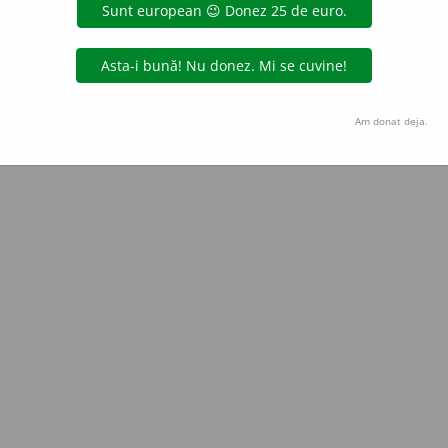
oprocopiuc
acțiuni
Copyright © 2004-2026 dexonline (https://dexonline.ro)
area datelor de pe acest site, inclusiv prin orice metode de extragere automată (web s
Am donat deja.
dul nostru prealabil scris, cu excepția seturilor de date oferite oficial spre utilizare pub
licență
confidențialitate
găzduit de
Hosterion