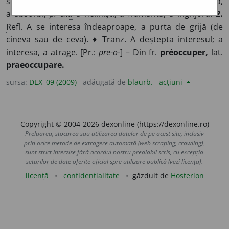
sentimente etc.) A pune stăpânire pe cineva, a domina,
a absorbi;
p. ext.
a neliniști, a frământa, a îngrijora.
2.
Refl.
A se interesa îndeaproape, a purta de grijă (de
cineva sau de ceva). ♦
Tranz.
A deștepta interesul; a
interesa, a atrage. [
Pr.
:
pre-o-
] – Din
fr.
préoccuper,
lat.
praeoccupare.
sursa:
DEX '09 (2009)
adăugată de
blaurb.
acțiuni
Copyright © 2004-2026 dexonline (https://dexonline.ro)
Preluarea, stocarea sau utilizarea datelor de pe acest site, inclusiv
prin orice metode de extragere automată (web scraping, crawling),
sunt strict interzise fără acordul nostru prealabil scris, cu excepția
seturilor de date oferite oficial spre utilizare publică (vezi licența).
licență
confidențialitate
găzduit de
Hosterion