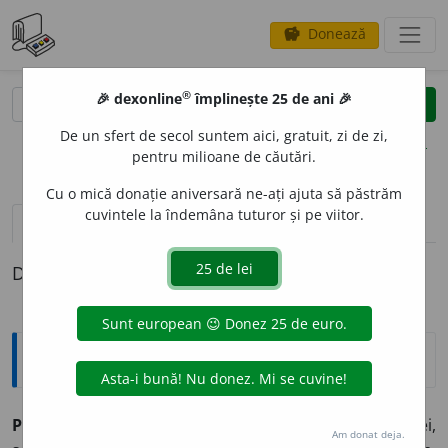
Donează
savings
®
®
🎉 dexonline
împlinește 25 de ani 🎉
caută
clear
search
De un sfert de secol suntem aici, gratuit, zi de zi,
opțiuni
pentru milioane de căutări.
Cu o mică donație aniversară ne-ați ajuta să păstrăm
cuvintele la îndemâna tuturor și pe viitor.
pronunție
(7)
volume_up
definiții (1)
Definiția cu ID-ul 877490:
Explicative DEX
PREOCUP
A
,
preoc
u
p,
vb.
I.
1.
Tranz.
(Despre idei,
Am donat deja.