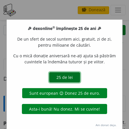
Donează
savings
®
®
🎉 dexonline
împlinește 25 de ani 🎉
caută
clear
search
De un sfert de secol suntem aici, gratuit, zi de zi,
opțiuni
pentru milioane de căutări.
Cu o mică donație aniversară ne-ați ajuta să păstrăm
cuvintele la îndemâna tuturor și pe viitor.
pronunție
(50)
volume_up
definiții (1)
Definiția cu ID-ul 505637:
Etimologice
pr
e
miu (pr
e
mii),
s. f.
– Distincție, recompensă.
Lat.
Am donat deja.