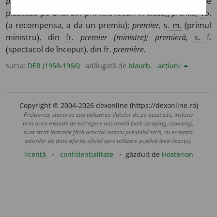
praemium
(
sec.
XIX). –
Der.
premiant,
s. m.
(elev care se
plasează pe unul din primele locuri în clasă);
premia,
vb.
(a recompensa, a da un premiu);
premier,
s. m.
(primul
ministru), din
fr.
premier (ministre); premieră,
s. f.
(spectacol de început), din
fr.
première.
sursa:
DER (1958-1966)
adăugată de
blaurb.
acțiuni
Copyright © 2004-2026 dexonline (https://dexonline.ro)
Preluarea, stocarea sau utilizarea datelor de pe acest site, inclusiv
prin orice metode de extragere automată (web scraping, crawling),
sunt strict interzise fără acordul nostru prealabil scris, cu excepția
seturilor de date oferite oficial spre utilizare publică (vezi licența).
licență
confidențialitate
găzduit de
Hosterion