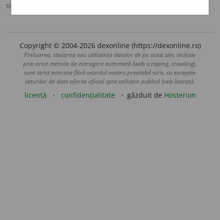
sursa:
Sinonime (2002)
adăugată de
siveco
acțiuni
Copyright © 2004-2026 dexonline (https://dexonline.ro)
Preluarea, stocarea sau utilizarea datelor de pe acest site, inclusiv
prin orice metode de extragere automată (web scraping, crawling),
sunt strict interzise fără acordul nostru prealabil scris, cu excepția
seturilor de date oferite oficial spre utilizare publică (vezi licența).
licență
confidențialitate
găzduit de
Hosterion