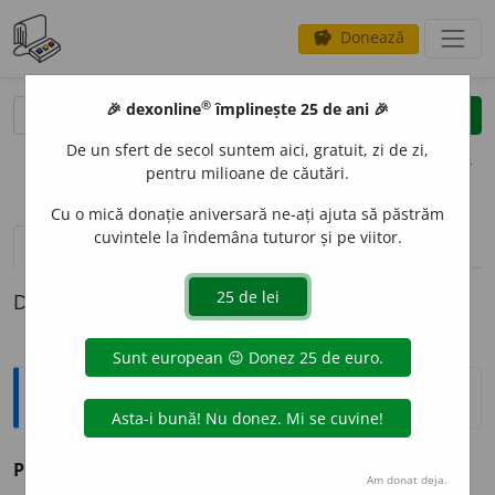
Donează
savings
®
®
🎉 dexonline
împlinește 25 de ani 🎉
caută
clear
search
De un sfert de secol suntem aici, gratuit, zi de zi,
opțiuni
pentru milioane de căutări.
Cu o mică donație aniversară ne-ați ajuta să păstrăm
cuvintele la îndemâna tuturor și pe viitor.
pronunție
(50)
volume_up
definiții (1)
Definiția cu ID-ul 202862:
Sinonime
PR
E
MIU
s. v.
primă.
Am donat deja.