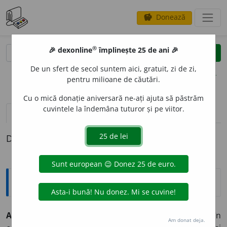
Donează
savings
®
®
🎉 dexonline
împlinește 25 de ani 🎉
caută
clear
search
De un sfert de secol suntem aici, gratuit, zi de zi,
opțiuni
pentru milioane de căutări.
Cu o mică donație aniversară ne-ați ajuta să păstrăm
cuvintele la îndemâna tuturor și pe viitor.
pronunție
(33)
volume_up
definiții (1)
Definiția cu ID-ul 349103:
Explicative DEX
A SE PRELUNG
I
pers. 3
se ~
e
ște
intranz.
1) A se lungi în
Am donat deja.