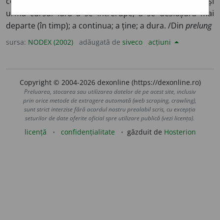
continuare (în spațiu); a se întinde mai departe. 2) A-și
urma cursul fără a se întrerupe; a se desfășura mai
departe (în timp); a continua; a ține; a dura. /Din
prelung
sursa:
NODEX (2002)
adăugată de
siveco
acțiuni
Copyright © 2004-2026 dexonline (https://dexonline.ro)
Preluarea, stocarea sau utilizarea datelor de pe acest site, inclusiv
prin orice metode de extragere automată (web scraping, crawling),
sunt strict interzise fără acordul nostru prealabil scris, cu excepția
seturilor de date oferite oficial spre utilizare publică (vezi licența).
licență
confidențialitate
găzduit de
Hosterion