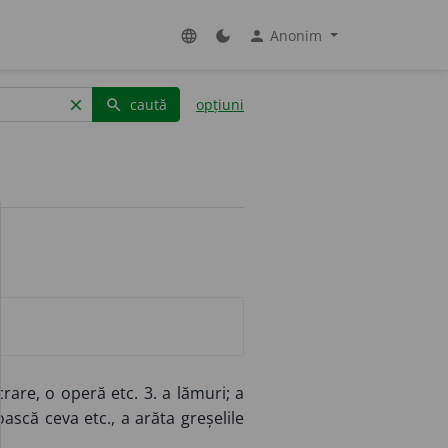
Anonim
language
dark_mode
person
caută
opțiuni
clear
search
crare, o operă etc. 3. a lămuri; a
ască ceva etc., a arăta greșelile