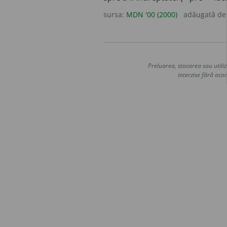
sursa:
MDN '00 (2000)
adăugată d
Preluarea, stocarea sau utiliz
interzise fără acor