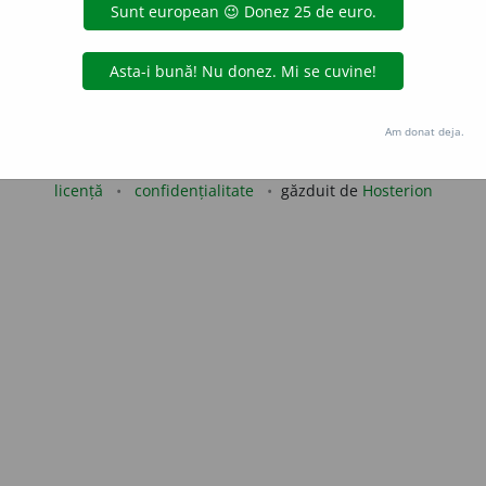
e
raduborza
acțiuni
Copyright © 2004-2026 dexonline (https://dexonline.ro)
Am donat deja.
area datelor de pe acest site, inclusiv prin orice metode de extragere automată (web s
dul nostru prealabil scris, cu excepția seturilor de date oferite oficial spre utilizare pub
licență
confidențialitate
găzduit de
Hosterion