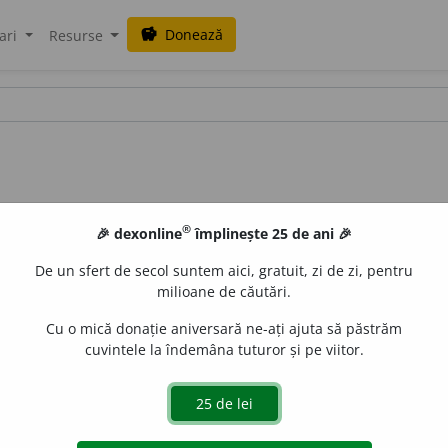
Donează
savings
ari
Resurse
®
🎉 dexonline
împlinește 25 de ani 🎉
De un sfert de secol suntem aici, gratuit, zi de zi, pentru
milioane de căutări.
Cu o mică donație aniversară ne-ați ajuta să păstrăm
cuvintele la îndemâna tuturor și pe viitor.
, a trece de la o stare brută la una finită. 2. a reface o lu
te etc.). 4. a căuta să convingă pe cineva să facă, să recuno
ra)