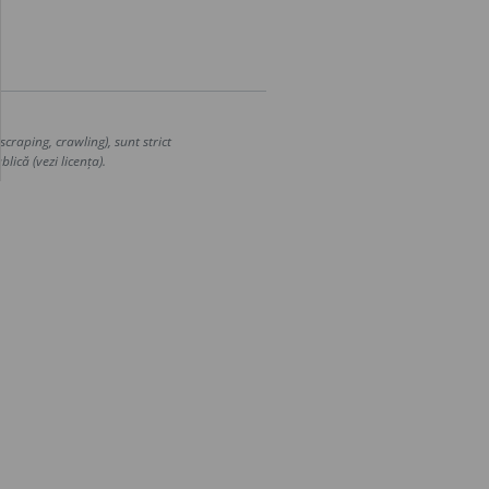
craping, crawling), sunt strict
lică (vezi licența).