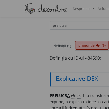
Despre noi
Volunt
®
pronunție
(9)
volume_up
definiții (1)
Definiția cu ID-ul 484590:
Explicative DEX
PRELUCR
A
vb.
tr.
1. a transforma
expune, a explica (o idee, o car
spre a fi îndreptate. (< pre- + luc