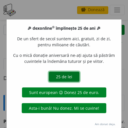
Donează
savings
®
®
🎉 dexonline
împlinește 25 de ani 🎉
caută
clear
search
De un sfert de secol suntem aici, gratuit, zi de zi,
opțiuni
pentru milioane de căutări.
Cu o mică donație aniversară ne-ați ajuta să păstrăm
cuvintele la îndemâna tuturor și pe viitor.
pronunție
(7)
volume_up
definiții (1)
Definiția cu ID-ul 202747:
Sinonime
PREF
A
CERE
s.
1.
v.
evoluție.
2.
v.
metamorfoză.
3.
v.
Am donat deja.