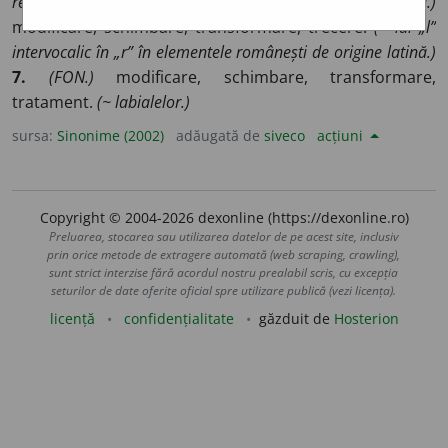
renovare.
4.
v.
modificare.
5.
v.
inovație.
6.
(FON.)
modificare, schimbare, transformare, trecere.
(~ lui „l”
intervocalic în „r” în elementele românești de origine latină.)
7.
(FON.)
modificare, schimbare, transformare,
tratament.
(~ labialelor.)
sursa:
Sinonime (2002)
adăugată de
siveco
acțiuni
Copyright © 2004-2026 dexonline (https://dexonline.ro)
Preluarea, stocarea sau utilizarea datelor de pe acest site, inclusiv
prin orice metode de extragere automată (web scraping, crawling),
sunt strict interzise fără acordul nostru prealabil scris, cu excepția
seturilor de date oferite oficial spre utilizare publică (vezi licența).
licență
confidențialitate
găzduit de
Hosterion