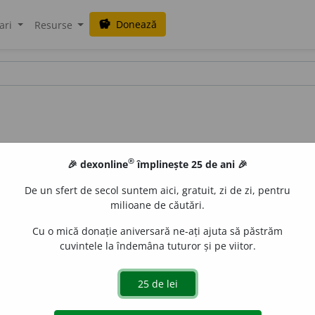
Donează
savings
ari
Resurse
®
🎉 dexonline
împlinește 25 de ani 🎉
De un sfert de secol suntem aici, gratuit, zi de zi, pentru
milioane de căutări.
alisme
Cu o mică donație aniversară ne-ați ajuta să păstrăm
cuvintele la îndemâna tuturor și pe viitor.
.
privință, obiect; scop.
2.
afacere, cauză, chestiune, proble
urb.
acțiuni