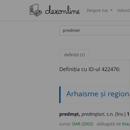
Despre noi
Volunt
®
definiții (1)
Definiția cu ID-ul 422476:
Arhaisme și region
predm
e
t,
predm
e
turi,
s.n. (înv.)
1
sursa:
DAR (2002)
adăugată de
bla