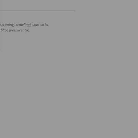
craping, crawling), sunt strict
lică (vezi licența).