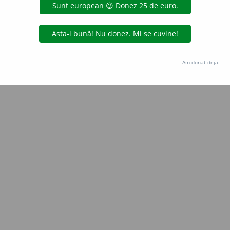
Copyright © 2004-2026 dexonline (https://dexonline.ro)
area datelor de pe acest site, inclusiv prin orice metode de extragere automată (web s
dul nostru prealabil scris, cu excepția seturilor de date oferite oficial spre utilizare pub
Am donat deja.
licență
confidențialitate
găzduit de
Hosterion