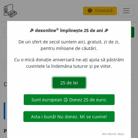
Donează
savings
®
®
🎉 dexonline
împlinește 25 de ani 🎉
caută
clear
search
De un sfert de secol suntem aici, gratuit, zi de zi,
opțiuni
pentru milioane de căutări.
Cu o mică donație aniversară ne-ați ajuta să păstrăm
cuvintele la îndemâna tuturor și pe viitor.
pronunție
(50)
volume_up
definiții (1)
Definiția cu ID-ul 202678:
Sinonime
PREC
U
M
conj. v.
pentru.
Am donat deja.