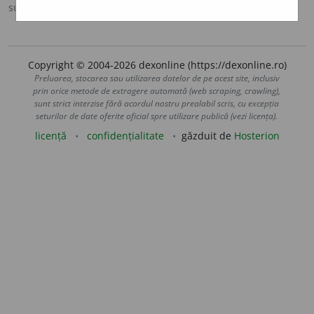
sursa:
Sinonime (2002)
adăugată de
siveco
acțiuni
Copyright © 2004-2026 dexonline (https://dexonline.ro)
Preluarea, stocarea sau utilizarea datelor de pe acest site, inclusiv
prin orice metode de extragere automată (web scraping, crawling),
sunt strict interzise fără acordul nostru prealabil scris, cu excepția
seturilor de date oferite oficial spre utilizare publică (vezi licența).
licență
confidențialitate
găzduit de
Hosterion