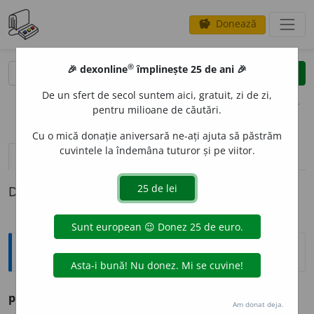
Donează
savings
®
®
🎉 dexonline
împlinește 25 de ani 🎉
caută
clear
search
De un sfert de secol suntem aici, gratuit, zi de zi,
opțiuni
pentru milioane de căutări.
Cu o mică donație aniversară ne-ați ajuta să păstrăm
cuvintele la îndemâna tuturor și pe viitor.
pronunție
(50)
volume_up
definiții (1)
Definiția cu ID-ul 1284558:
Ortografice DOOM
2
prec
u
m
conjcț.
(
E isteț ~ ești și tu.
)
Am donat deja.