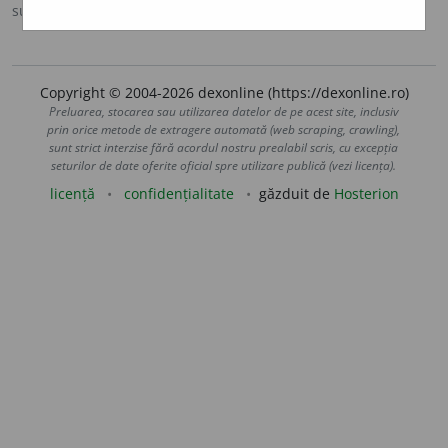
sursa:
DOOM 3 (2021)
adăugată de
gall
acțiuni
Copyright © 2004-2026 dexonline (https://dexonline.ro)
Preluarea, stocarea sau utilizarea datelor de pe acest site, inclusiv
prin orice metode de extragere automată (web scraping, crawling),
sunt strict interzise fără acordul nostru prealabil scris, cu excepția
seturilor de date oferite oficial spre utilizare publică (vezi licența).
licență
confidențialitate
găzduit de
Hosterion