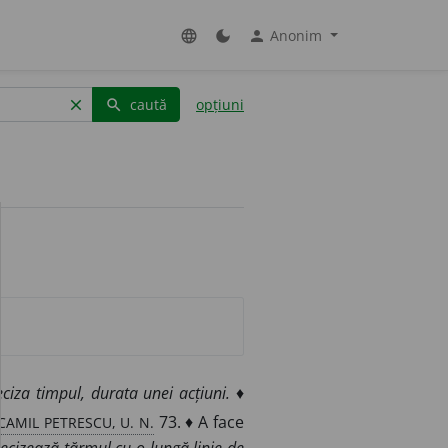
Anonim
language
dark_mode
person
caută
opțiuni
clear
search
eciza timpul, durata unei acțiuni.
♦
CAMIL PETRESCU, U. N.
73. ♦ A face