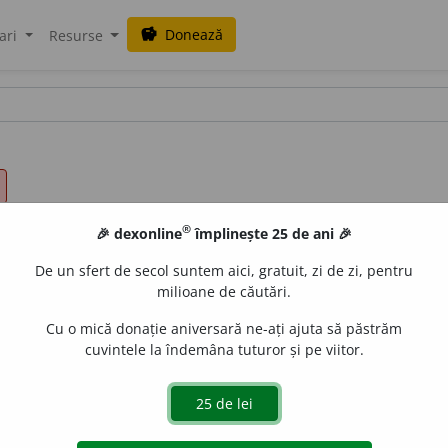
Donează
savings
ari
Resurse
®
🎉 dexonline
împlinește 25 de ani 🎉
De un sfert de secol suntem aici, gratuit, zi de zi, pentru
milioane de căutări.
Cu o mică donație aniversară ne-ați ajuta să păstrăm
cuvintele la îndemâna tuturor și pe viitor.
.
A determina, a stabili, a arăta (ceva) în mod precis.
A pr
nt și buni și răi, dar e necesar să se precizeze în ce împrejurări.