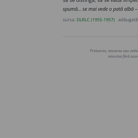
să se distingă, să se vadă limpe
spumă... se mai vede o pată albă
sursa:
DLRLC (1955-1957)
adăugată
Preluarea, stocarea sau utiliz
interzise fără acor