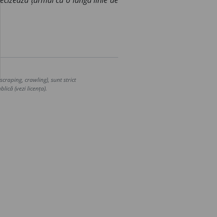
recizează țărmul cu o lungă linie de
craping, crawling), sunt strict
lică (vezi licența).