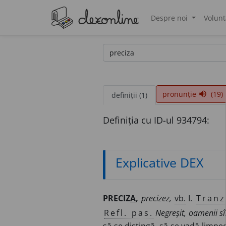
Despre noi
Volunt
®
pronunție
(19)
volume_up
definiții (1)
Definiția cu ID-ul 934794:
Explicative DEX
PRECIZ
A
,
precizez,
vb.
I.
Tranz
Refl. pas.
Negreșit, oamenii sî