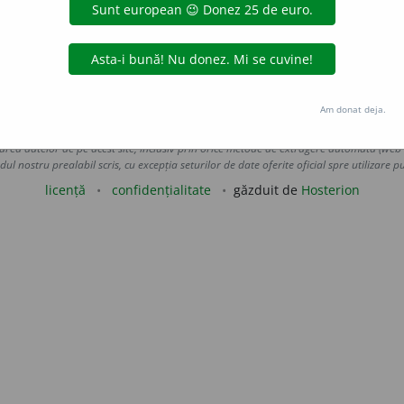
de, deslușit; a contura.
Acolo, unde izbește puhoiul apelor și p
GALACTION, O. I
–
o casă mai răzleață.
170.
 de
blaurb.
acțiuni
Am donat deja.
Copyright © 2004-2026 dexonline (https://dexonline.ro)
area datelor de pe acest site, inclusiv prin orice metode de extragere automată (web s
dul nostru prealabil scris, cu excepția seturilor de date oferite oficial spre utilizare pub
licență
confidențialitate
găzduit de
Hosterion