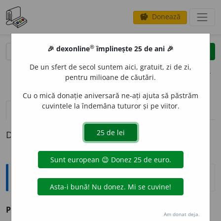
Donează
savings
®
®
🎉 dexonline
împlinește 25 de ani 🎉
caută
clear
search
De un sfert de secol suntem aici, gratuit, zi de zi,
opțiuni
pentru milioane de căutări.
Cu o mică donație aniversară ne-ați ajuta să păstrăm
cuvintele la îndemâna tuturor și pe viitor.
definiții (1)
Definiția cu ID-ul 934768:
Explicative DEX
PREC
A
RIU, -IE
adj.
v.
precar.
Am donat deja.