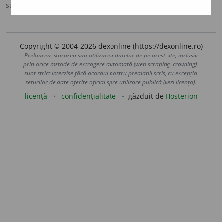
sursa:
DLRLC (1955-1957)
adăugată de
blaurb.
acțiuni
Copyright © 2004-2026 dexonline (https://dexonline.ro)
Preluarea, stocarea sau utilizarea datelor de pe acest site, inclusiv
prin orice metode de extragere automată (web scraping, crawling),
sunt strict interzise fără acordul nostru prealabil scris, cu excepția
seturilor de date oferite oficial spre utilizare publică (vezi licența).
licență
confidențialitate
găzduit de
Hosterion