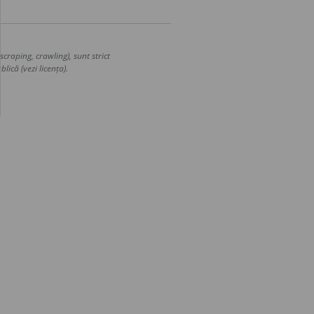
craping, crawling), sunt strict
lică (vezi licența).