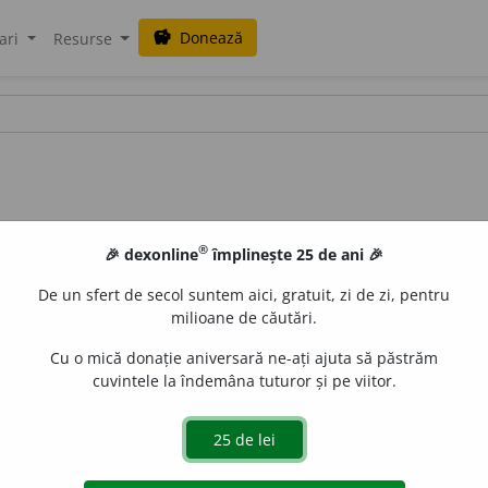
Donează
savings
ari
Resurse
®
🎉 dexonline
împlinește 25 de ani 🎉
De un sfert de secol suntem aici, gratuit, zi de zi, pentru
milioane de căutări.
Cu o mică donație aniversară ne-ați ajuta să păstrăm
cuvintele la îndemâna tuturor și pe viitor.
.
(~ul dumneavoastră slujitor.)
e
siveco
acțiuni