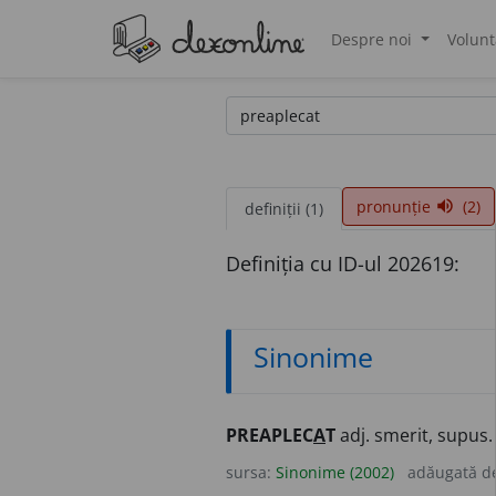
Despre noi
Volunt
®
pronunție
(2)
volume_up
definiții (1)
Definiția cu ID-ul 202619:
Sinonime
PREAPLEC
A
T
adj. smerit, supus
sursa:
Sinonime (2002)
adăugată d