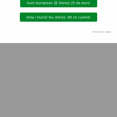
Copyright © 2004-2026 dexonline (https://dexonline.ro)
area datelor de pe acest site, inclusiv prin orice metode de extragere automată (web s
dul nostru prealabil scris, cu excepția seturilor de date oferite oficial spre utilizare pub
Am donat deja.
licență
confidențialitate
găzduit de
Hosterion