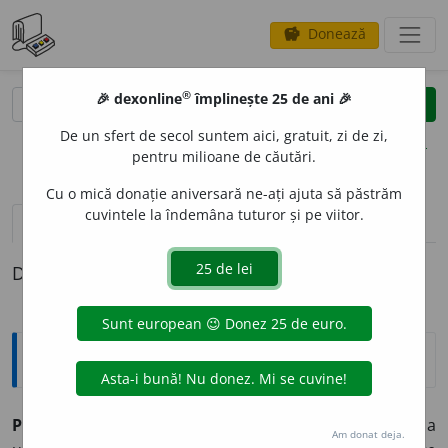
Donează
savings
®
®
🎉 dexonline
împlinește 25 de ani 🎉
caută
clear
search
De un sfert de secol suntem aici, gratuit, zi de zi,
opțiuni
pentru milioane de căutări.
Cu o mică donație aniversară ne-ați ajuta să păstrăm
cuvintele la îndemâna tuturor și pe viitor.
pronunție
(18)
volume_up
definiții (1)
Definiția cu ID-ul 876704:
Explicative DEX
PREAMB
U
L,
preambuluri,
s. n.
1.
Parte introductivă a
Am donat deja.