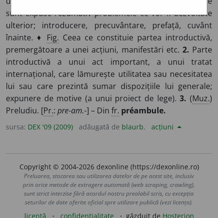
unui discurs, a unei scrieri, a unei convorbiri, în care
sunt expuse rezumativ problemele ce vor fi dezvoltate
ulterior; introducere, precuvântare, prefață, cuvânt
înainte. ♦
Fig.
Ceea ce constituie partea introductivă,
premergătoare a unei acțiuni, manifestări etc.
2.
Parte
introductivă a unui act important, a unui tratat
internațional, care lămurește utilitatea sau necesitatea
lui sau care prezintă sumar dispozițiile lui generale;
expunere de motive (a unui proiect de lege).
3.
(
Muz.
)
Preludiu. [
Pr.
:
pre-am.-
] – Din
fr.
préambule.
sursa:
DEX '09 (2009)
adăugată de
blaurb.
acțiuni
Copyright © 2004-2026 dexonline (https://dexonline.ro)
Preluarea, stocarea sau utilizarea datelor de pe acest site, inclusiv
prin orice metode de extragere automată (web scraping, crawling),
sunt strict interzise fără acordul nostru prealabil scris, cu excepția
seturilor de date oferite oficial spre utilizare publică (vezi licența).
licență
confidențialitate
găzduit de
Hosterion