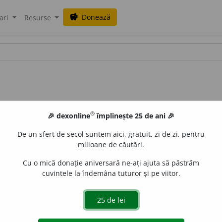
Donează
savings
ari
Resurse
®
🎉 dexonline
împlinește 25 de ani 🎉
De un sfert de secol suntem aici, gratuit, zi de zi, pentru
milioane de căutări.
Cu o mică donație aniversară ne-ați ajuta să păstrăm
cuvintele la îndemâna tuturor și pe viitor.
 -te,
adj.
1.
(
Înv.
) Care constituie un izvor (puternic) de 
itor.
2.
(În titulatura dată suveranilor, înalților prelați sau di
a
+
luminat.