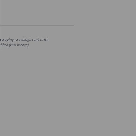
craping, crawling), sunt strict
lică (vezi licența).