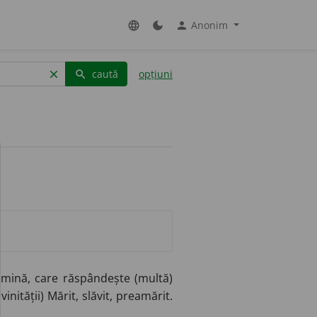
Anonim
language
dark_mode
person
caută
opțiuni
clear
search
lumină, care răspândește (multă)
vinității) Mărit, slăvit, preamărit.