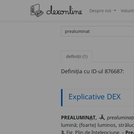
Despre noi
Volunt
®
definiții (1)
Definiția cu ID-ul 876687:
Explicative DEX
PREALUMIN
A
T, -Ă,
prealuminați,
lumină; (foarte) luminos, străluc
3.
Fig.
Plin de înțelepciune. –
Pre