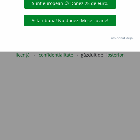
blaurb.
acțiuni
Copyright © 2004-2026 dexonline (https://dexonline.ro)
Am donat deja.
area datelor de pe acest site, inclusiv prin orice metode de extragere automată (web s
dul nostru prealabil scris, cu excepția seturilor de date oferite oficial spre utilizare pub
licență
confidențialitate
găzduit de
Hosterion