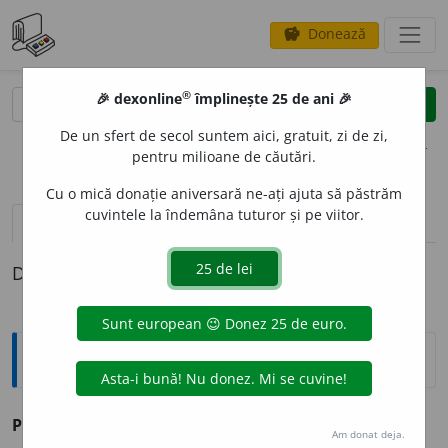
Donează
savings
®
®
🎉 dexonline
împlinește 25 de ani 🎉
caută
clear
search
De un sfert de secol suntem aici, gratuit, zi de zi,
opțiuni
pentru milioane de căutări.
Cu o mică donație aniversară ne-ați ajuta să păstrăm
cuvintele la îndemâna tuturor și pe viitor.
pronunție
(1)
volume_up
definiții (1)
Definiția cu ID-ul 202434:
Sinonime
PRAVOSL
A
VNIC
adj., s. v.
bigot, fanatic, habotnic.
Am donat deja.