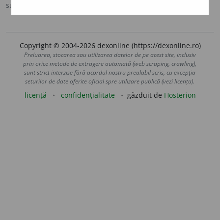
sursa:
Sinonime (2002)
adăugată de
siveco
acțiuni
Copyright © 2004-2026 dexonline (https://dexonline.ro)
Preluarea, stocarea sau utilizarea datelor de pe acest site, inclusiv
prin orice metode de extragere automată (web scraping, crawling),
sunt strict interzise fără acordul nostru prealabil scris, cu excepția
seturilor de date oferite oficial spre utilizare publică (vezi licența).
licență
confidențialitate
găzduit de
Hosterion