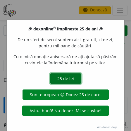
Donează
savings
®
®
🎉 dexonline
împlinește 25 de ani 🎉
caută
clear
search
De un sfert de secol suntem aici, gratuit, zi de zi,
opțiuni
pentru milioane de căutări.
Cu o mică donație aniversară ne-ați ajuta să păstrăm
cuvintele la îndemâna tuturor și pe viitor.
pronunție
(3)
volume_up
definiții (1)
Definiția cu ID-ul 739203:
Ortografice DOOM
1
practic
a
bil
adj.
m.
,
pl.
practic
a
bili;
f.
practic
a
bilă,
pl.
Am donat deja.