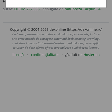
practic
a
bile
sursa:
DOOM 2 (2005)
adăugată de
raduborza
acțiuni
Copyright © 2004-2026 dexonline (https://dexonline.ro)
Preluarea, stocarea sau utilizarea datelor de pe acest site, inclusiv
prin orice metode de extragere automată (web scraping, crawling),
sunt strict interzise fără acordul nostru prealabil scris, cu excepția
seturilor de date oferite oficial spre utilizare publică (vezi licența).
licență
confidențialitate
găzduit de
Hosterion