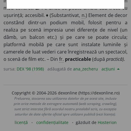
în practică, care este realizabil; de care te poți folosi în
mod concret.
2.
Pe unde se poate umbla sau trece cu
ușurință; accesibil. ♦ (Substantivat,
n.
) Element de decor
constând dintr-un podium mobil, folosit pentru a
realiza pe scenă impresia unei diferențe de nivel (un
dâmb, un balcon etc.) și pe care se poate circula;
platformă mobilă pe care sunt instalate luminile și
camerele de luat vederi care înregistrează un spectacol,
o scenă de film etc. – Din
fr.
practicable
(după
practică).
sursa:
DEX '98 (1998)
adăugată de
ana_zecheru
acțiuni
Copyright © 2004-2026 dexonline (https://dexonline.ro)
Preluarea, stocarea sau utilizarea datelor de pe acest site, inclusiv
prin orice metode de extragere automată (web scraping, crawling),
sunt strict interzise fără acordul nostru prealabil scris, cu excepția
seturilor de date oferite oficial spre utilizare publică (vezi licența).
licență
confidențialitate
găzduit de
Hosterion