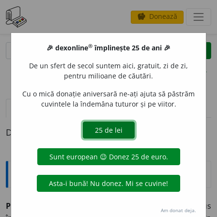
Donează
savings
®
®
🎉 dexonline
împlinește 25 de ani 🎉
caută
clear
search
De un sfert de secol suntem aici, gratuit, zi de zi,
opțiuni
pentru milioane de căutări.
Cu o mică donație aniversară ne-ați ajuta să păstrăm
cuvintele la îndemâna tuturor și pe viitor.
pronunție
(3)
volume_up
definiții (1)
Definiția cu ID-ul 34615:
Explicative DEX
PRACTIC
A
BIL, -Ă,
practicabili, -e,
adj.
1.
Care poate fi pus
Am donat deja.