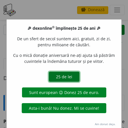
Donează
savings
®
®
🎉 dexonline
împlinește 25 de ani 🎉
caută
clear
search
De un sfert de secol suntem aici, gratuit, zi de zi,
opțiuni
pentru milioane de căutări.
Cu o mică donație aniversară ne-ați ajuta să păstrăm
cuvintele la îndemâna tuturor și pe viitor.
pronunție
(1)
volume_up
definiții (1)
Definiția cu ID-ul 876276:
Explicative DEX
POZITIV
I
SM
s. n.
1.
(În general) Concepție care
Am donat deja.