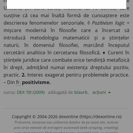
recunoaște științei monopolul cunoașterii despre
Univers; (în sens strict) filosofia lui A. Comte, care
susține că cea mai înaltă formă de cunoaștere este
descrierea fenomenelor senzoriale. ◊
Pozitivism logic
=
mișcare modernă în filosofie care a încercat să
introducă metodologia matematicii și a științelor
naturii, în domeniul filosofiei, marcând începutul
cercetării analitice în cercetarea filosofică. ♦ Curent în
științele juridice care combate orice tendință metafizică
în drept, admițând numai existența dreptului pozitiv,
practic.
2.
Interes exagerat pentru problemele practice.
– Din
fr.
positivisme.
sursa:
DEX '09 (2009)
adăugată de
blaurb.
acțiuni
Copyright © 2004-2026 dexonline (https://dexonline.ro)
Preluarea, stocarea sau utilizarea datelor de pe acest site, inclusiv
prin orice metode de extragere automată (web scraping, crawling),
sunt strict interzise fără acordul nostru prealabil scris, cu excepția