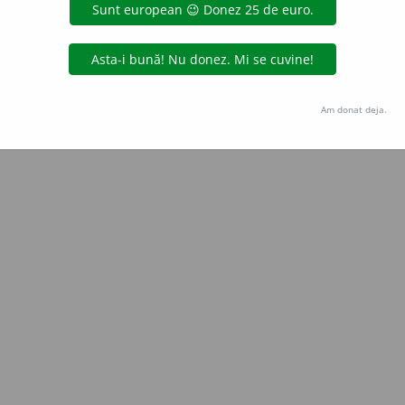
Copyright © 2004-2026 dexonline (https://dexonline.ro)
area datelor de pe acest site, inclusiv prin orice metode de extragere automată (web s
dul nostru prealabil scris, cu excepția seturilor de date oferite oficial spre utilizare pub
Am donat deja.
licență
confidențialitate
găzduit de
Hosterion