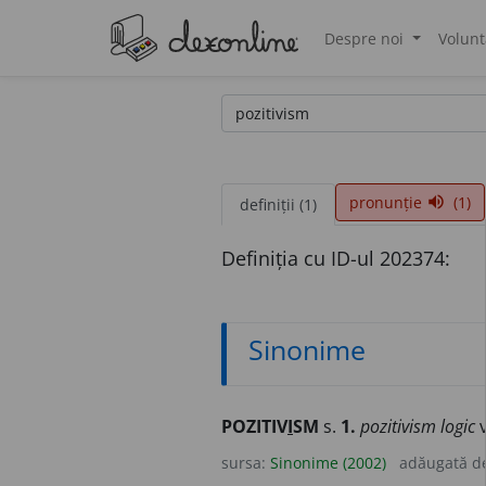
Despre noi
Volunt
®
pronunție
(1)
volume_up
definiții (1)
Definiția cu ID-ul 202374:
Sinonime
POZITIV
I
SM
s.
1.
pozitivism logic
v
sursa:
Sinonime (2002)
adăugată d