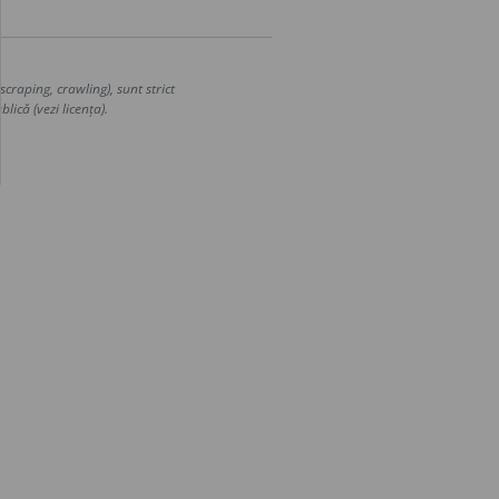
craping, crawling), sunt strict
lică (vezi licența).