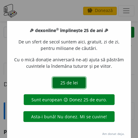
Donează
savings
®
®
🎉 dexonline
împlinește 25 de ani 🎉
caută
clear
search
De un sfert de secol suntem aici, gratuit, zi de zi,
opțiuni
pentru milioane de căutări.
Cu o mică donație aniversară ne-ați ajuta să păstrăm
cuvintele la îndemâna tuturor și pe viitor.
pronunție
(50)
volume_up
definiții (1)
Definiția cu ID-ul 1284331:
Ortografice DOOM
2
pozit
i
v
s.
n.
,
pl.
pozit
i
ve
Am donat deja.