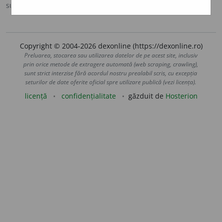
sursa:
DOOM 3 (2021)
adăugată de
gall
acțiuni
Copyright © 2004-2026 dexonline (https://dexonline.ro)
Preluarea, stocarea sau utilizarea datelor de pe acest site, inclusiv
prin orice metode de extragere automată (web scraping, crawling),
sunt strict interzise fără acordul nostru prealabil scris, cu excepția
seturilor de date oferite oficial spre utilizare publică (vezi licența).
licență
confidențialitate
găzduit de
Hosterion