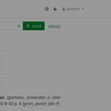
Anonim
language
dark_mode
person
caută
opțiuni
clear
search
ur,
zgomotos, provocator și chiar
0 III 83 p. 4 [
pron.
pozör]
(din
fr.