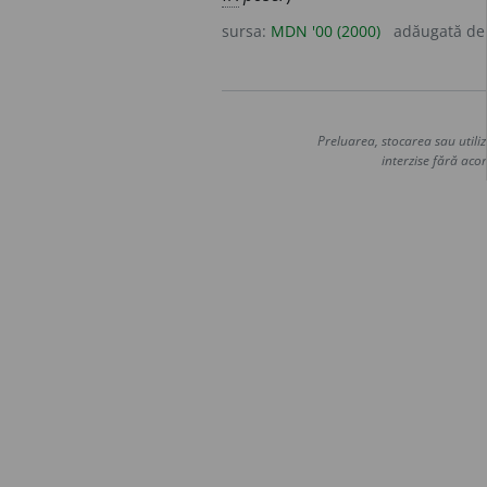
sursa:
MDN '00 (2000)
adăugată d
Preluarea, stocarea sau utiliz
interzise fără acor