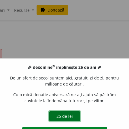
Donează
savings
ari
Resurse
®
🎉 dexonline
împlinește 25 de ani 🎉
De un sfert de secol suntem aici, gratuit, zi de zi, pentru
milioane de căutări.
Cu o mică donație aniversară ne-ați ajuta să păstrăm
cuvintele la îndemâna tuturor și pe viitor.
 anumită atitudine, comportare etc., pentru a face impresie,
rafiat etc. 3. (
tehn.
) a așeza, a dispune, a monta, a stivui. II.