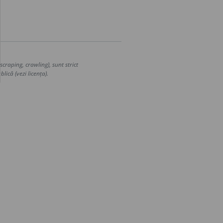
craping, crawling), sunt strict
lică (vezi licența).