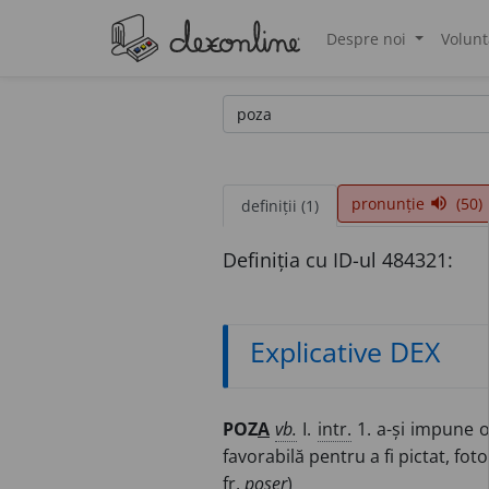
Despre noi
Volunt
®
pronunție
(50)
volume_up
definiții (1)
Definiția cu ID-ul 484321:
Explicative DEX
POZ
A
vb.
I.
intr.
1. a-și impune o
favorabilă pentru a fi pictat, fotog
fr.
poser
)