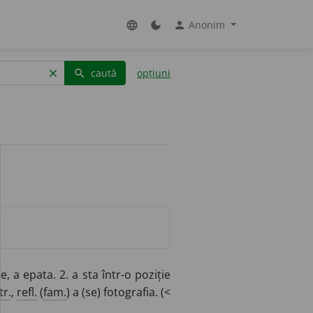
Anonim
language
dark_mode
person
caută
opțiuni
clear
search
 a epata. 2. a sta într-o poziție
tr.
,
refl.
(
fam.
) a (se) fotografia. (<