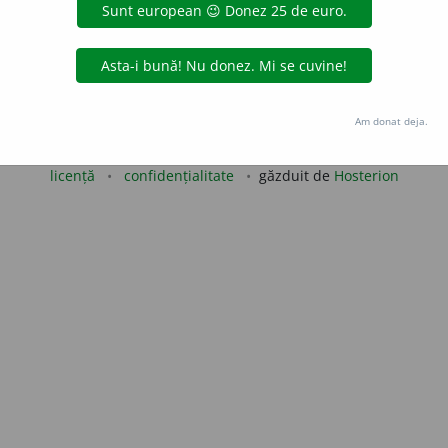
e
raduborza
acțiuni
Copyright © 2004-2026 dexonline (https://dexonline.ro)
Am donat deja.
area datelor de pe acest site, inclusiv prin orice metode de extragere automată (web s
dul nostru prealabil scris, cu excepția seturilor de date oferite oficial spre utilizare pub
licență
confidențialitate
găzduit de
Hosterion