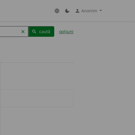
Anonim
language
dark_mode
person
caută
opțiuni
clear
search