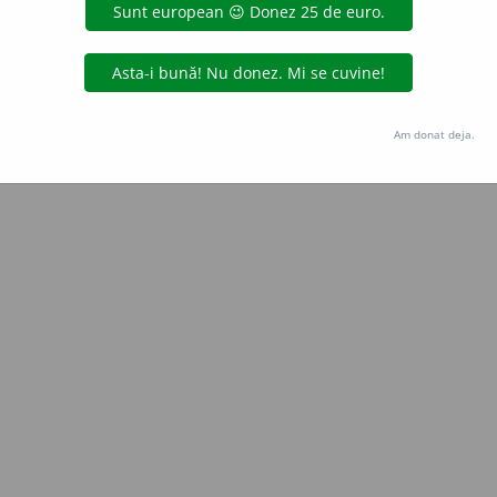
Copyright © 2004-2026 dexonline (https://dexonline.ro)
area datelor de pe acest site, inclusiv prin orice metode de extragere automată (web s
dul nostru prealabil scris, cu excepția seturilor de date oferite oficial spre utilizare pub
Am donat deja.
licență
confidențialitate
găzduit de
Hosterion