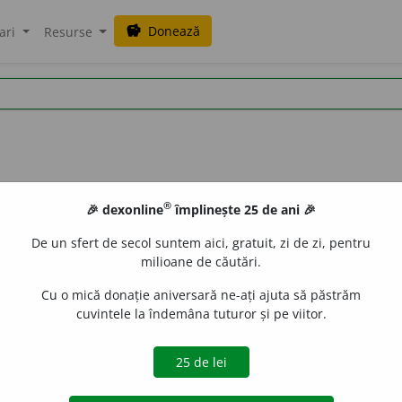
Donează
savings
ari
Resurse
®
🎉 dexonline
împlinește 25 de ani 🎉
De un sfert de secol suntem aici, gratuit, zi de zi, pentru
milioane de căutări.
Cu o mică donație aniversară ne-ați ajuta să păstrăm
cuvintele la îndemâna tuturor și pe viitor.
j.
m.
,
s.
m.
,
pl.
potr
i
vnici
;
adj.
f.
,
s.
f.
potr
i
vnică
,
pl.
potr
i
vnice
e
gall
acțiuni