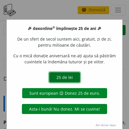
Donează
savings
®
®
🎉 dexonline
împlinește 25 de ani 🎉
caută
clear
search
De un sfert de secol suntem aici, gratuit, zi de zi,
opțiuni
pentru milioane de căutări.
Cu o mică donație aniversară ne-ați ajuta să păstrăm
cuvintele la îndemâna tuturor și pe viitor.
definiții (1)
Definiția cu ID-ul 876130:
Explicative DEX
POTOP
E
NIE,
potopenii,
s. f.
(Rar) Calamitate, distrugere,
Am donat deja.