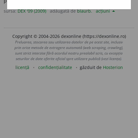
prăpăd, urgie. – Din
sl.
potopljenije.
sursa:
DEX '09 (2009)
adăugată de
blaurb.
acțiuni
Copyright © 2004-2026 dexonline (https://dexonline.ro)
Preluarea, stocarea sau utilizarea datelor de pe acest site, inclusiv
prin orice metode de extragere automată (web scraping, crawling),
sunt strict interzise fără acordul nostru prealabil scris, cu excepția
seturilor de date oferite oficial spre utilizare publică (vezi licența).
licență
confidențialitate
găzduit de
Hosterion