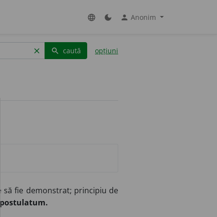
Anonim
language
dark_mode
person
caută
opțiuni
clear
search
 să fie demonstrat; principiu de
postulatum.