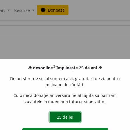
Donează
savings
ari
Resurse
®
🎉 dexonline
împlinește 25 de ani 🎉
De un sfert de secol suntem aici, gratuit, zi de zi, pentru
milioane de căutări.
Cu o mică donație aniversară ne-ați ajuta să păstrăm
cuvintele la îndemâna tuturor și pe viitor.
r fundamental care apare ca evident și care nu are nevoie
derat primul într-un sistem deductiv. – Din
fr.
postulat,
lat.