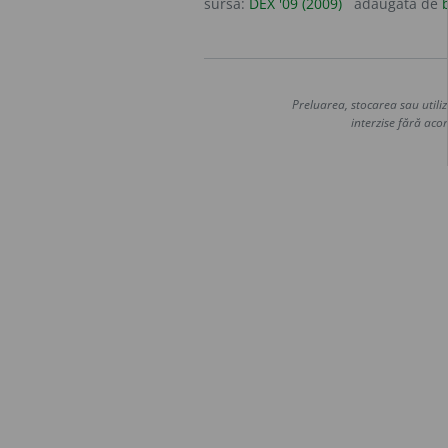
sursa:
DEX '09 (2009)
adăugată de
Preluarea, stocarea sau utiliz
interzise fără acor