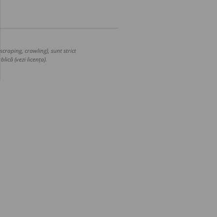
craping, crawling), sunt strict
lică (vezi licența).