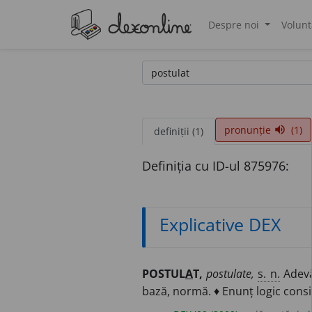
Despre noi
Volunt
®
pronunție
(1)
volume_up
definiții (1)
Definiția cu ID-ul 875976:
Explicative DEX
POSTUL
A
T,
postulate,
s. n.
Adevă
bază, normă. ♦ Enunț logic consi