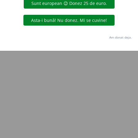
blaurb.
acțiuni
Copyright © 2004-2026 dexonline (https://dexonline.ro)
area datelor de pe acest site, inclusiv prin orice metode de extragere automată (web s
Am donat deja.
dul nostru prealabil scris, cu excepția seturilor de date oferite oficial spre utilizare pub
licență
confidențialitate
găzduit de
Hosterion