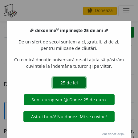
Donează
savings
®
®
🎉 dexonline
împlinește 25 de ani 🎉
caută
clear
search
De un sfert de secol suntem aici, gratuit, zi de zi,
opțiuni
pentru milioane de căutări.
Cu o mică donație aniversară ne-ați ajuta să păstrăm
cuvintele la îndemâna tuturor și pe viitor.
definiții (1)
Definiția cu ID-ul 875964:
Explicative DEX
POSTSINCR
O
N
s. n.
Înregistrare în studio a dialogurilor,
Am donat deja.