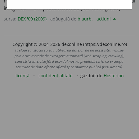
muzicii și a zgomotelor unui film, în funcție de ritmul
imaginilor. – Din
postsincroniza
(derivat regresiv).
sursa:
DEX '09 (2009)
adăugată de
blaurb.
acțiuni
Copyright © 2004-2026 dexonline (https://dexonline.ro)
Preluarea, stocarea sau utilizarea datelor de pe acest site, inclusiv
prin orice metode de extragere automată (web scraping, crawling),
sunt strict interzise fără acordul nostru prealabil scris, cu excepția
seturilor de date oferite oficial spre utilizare publică (vezi licența).
licență
confidențialitate
găzduit de
Hosterion