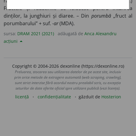
ramuri spinoase (
Prunus spinosa L
.). ■ (med. pop.)
Fructele și rădăcinile se folosesc pentru întărirea
dinților, la junghiuri și diaree. – Din
porumbă
„fruct al
porumbarului” + suf. -
ar
(MDA).
sursa:
DRAM 2021 (2021)
adăugată de
Anca Alexandru
acțiuni
Copyright © 2004-2026 dexonline (https://dexonline.ro)
Preluarea, stocarea sau utilizarea datelor de pe acest site, inclusiv
prin orice metode de extragere automată (web scraping, crawling),
sunt strict interzise fără acordul nostru prealabil scris, cu excepția
seturilor de date oferite oficial spre utilizare publică (vezi licența).
licență
confidențialitate
găzduit de
Hosterion