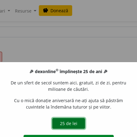
Donează
savings
ari
Resurse
®
🎉 dexonline
împlinește 25 de ani 🎉
De un sfert de secol suntem aici, gratuit, zi de zi, pentru
milioane de căutări.
Cu o mică donație aniversară ne-ați ajuta să păstrăm
cuvintele la îndemâna tuturor și pe viitor.
re este locuit; care are (multă) populație; poporos. –
V.
pop
blaurb.
acțiuni