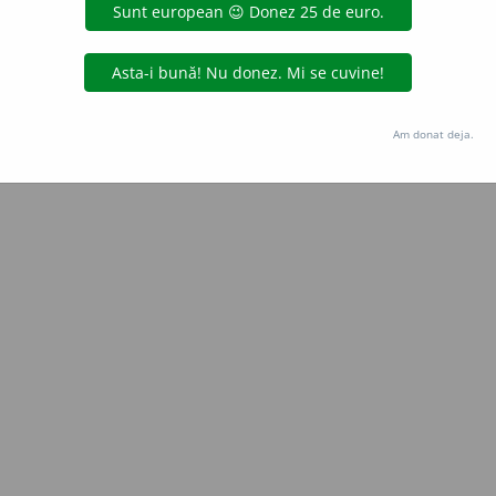
Copyright © 2004-2026 dexonline (https://dexonline.ro)
area datelor de pe acest site, inclusiv prin orice metode de extragere automată (web s
dul nostru prealabil scris, cu excepția seturilor de date oferite oficial spre utilizare pub
Am donat deja.
licență
confidențialitate
găzduit de
Hosterion