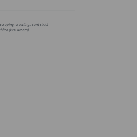
craping, crawling), sunt strict
lică (vezi licența).