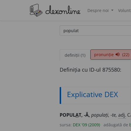
Despre noi
Volunt
®
pronunție
(22)
volume_up
definiții (1)
Definiția cu ID-ul 875580:
Explicative DEX
POPUL
A
T, -Ă,
populați, -te,
adj.
Ca
sursa:
DEX '09 (2009)
adăugată de