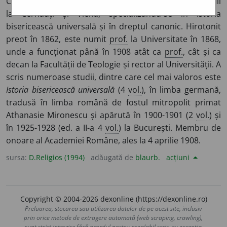
Cernăuți (Facultatea de Teologie),
n.
în Cernăuți. Studii
la Cernăuți și Viena, specializându-se în istoria
bisericească universală și în dreptul canonic. Hirotonit
preot în 1862, este numit
prof.
la Universitate în 1868,
unde a funcționat până în 1908 atât ca
prof.
, cât și ca
decan la Facultății de Teologie și rector al Universității. A
scris numeroase studii, dintre care cel mai valoros este
Istoria bisericească universală
(4
vol.
), în limba germană,
tradusă în limba română de fostul mitropolit primat
Athanasie Mironescu și apărută în 1900-1901 (2
vol.
) și
în 1925-1928 (ed. a II-a 4
vol.
) la București. Membru de
onoare al Academiei Române, ales la 4 aprilie 1908.
sursa:
D.Religios (1994)
adăugată de
blaurb.
acțiuni
Copyright © 2004-2026 dexonline (https://dexonline.ro)
Preluarea, stocarea sau utilizarea datelor de pe acest site, inclusiv
prin orice metode de extragere automată (web scraping, crawling),
sunt strict interzise fără acordul nostru prealabil scris, cu excepția