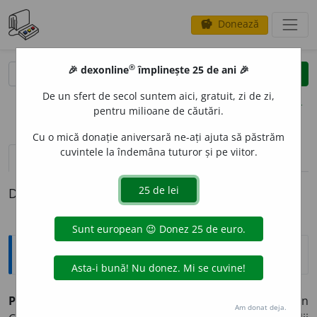
Donează
savings
®
®
🎉 dexonline
împlinește 25 de ani 🎉
caută
clear
search
De un sfert de secol suntem aici, gratuit, zi de zi,
opțiuni
pentru milioane de căutări.
Cu o mică donație aniversară ne-ați ajuta să păstrăm
cuvintele la îndemâna tuturor și pe viitor.
pronunție
(50)
volume_up
definiții (1)
Definiția cu ID-ul 551798:
Enciclopedice
Popovici,
Euseviu (1838-1922), preot și
prof.
univ. din
Am donat deja.