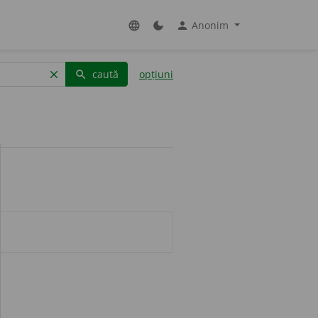
Anonim
language
dark_mode
person
caută
opțiuni
clear
search