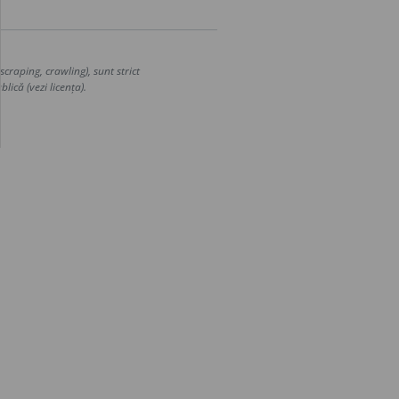
craping, crawling), sunt strict
lică (vezi licența).