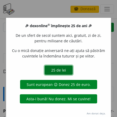
Donează
savings
®
®
🎉 dexonline
împlinește 25 de ani 🎉
caută
clear
search
De un sfert de secol suntem aici, gratuit, zi de zi,
opțiuni
pentru milioane de căutări.
Cu o mică donație aniversară ne-ați ajuta să păstrăm
cuvintele la îndemâna tuturor și pe viitor.
definiții (1)
Definiția cu ID-ul 932644:
Explicative DEX
1
POL
O
G
,
poloage,
s. n.
1.
Cantitate de iarbă cosită dintr-
Am donat deja.