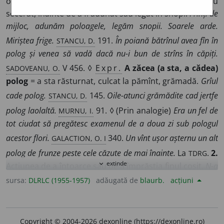
o singură mișcare de coasă; mănunchi de fîn sau de grîu
secerat, înainte de a fi adunat sau legat în snopi.
Frînți de
mijloc, adunăm poloagele, legăm snopii. Soarele arde.
STANCU, D.
Miriștea frige.
191.
În poiană bătrînul avea fîn în
polog și venea să vadă dacă nu-i bun de strîns în căpiți.
SADOVEANU, O.
V 456. ◊
Expr.
A zăcea (a sta, a cădea)
polog
= a sta răsturnat, culcat la pămînt, grămadă.
Grîul
STANCU, D.
cade polog.
145.
Oile-atunci grămădite cad jertfe
MURNU, I.
polog laolaltă.
91. ◊ (Prin analogie)
Era un fel de
tot ciudat să pregătesc examenul de a doua zi sub pologul
GALACTION, O. I
acestor flori.
340.
Un vînt ușor așternu un alt
TDRG
polog de frunze peste cele căzute de mai înainte.
La
.
2.
extinde
expand_more
Acțiunea de a întoarce sau de a împrăștia finul cosit.
N-a
SEVASTOS, N.
avut vreme să coasă, că a fost la polog.
44.
sursa:
DLRLC (1955-1957)
adăugată de
blaurb.
acțiuni
[Buha]
țipă ca muncită de-o sete nespusă pe timpul secetei,
ȘEZ.
vara, mai ales pe timpul pologului.
v 129.
3.
Iarbă de
coasă, bună de cosit.
Înălțimile albastre păreau că se
Copyright © 2004-2026 dexonline (https://dexonline.ro)