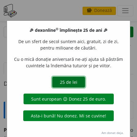
Donează
savings
®
®
🎉 dexonline
împlinește 25 de ani 🎉
caută
clear
search
De un sfert de secol suntem aici, gratuit, zi de zi,
opțiuni
pentru milioane de căutări.
Cu o mică donație aniversară ne-ați ajuta să păstrăm
cuvintele la îndemâna tuturor și pe viitor.
pronunție
(40)
volume_up
definiții (1)
Definiția cu ID-ul 874862:
Explicative DEX
POLITIC
O
S, -O
A
SĂ,
politicoși, -oase,
adj.
Care are o
Am donat deja.