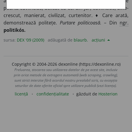
atitudine amabilă, binevoitoare, îndatoritoare, care se
poartă cuviincios, delicat cu cei din jur; cuviincios, bine-
crescut, manierat, civilizat, curtenitor. ♦ Care arată,
demonstrează politețe.
Purtare politicoasă.
– Din
ngr.
politikós.
sursa:
DEX '09 (2009)
adăugată de
blaurb.
acțiuni
Copyright © 2004-2026 dexonline (https://dexonline.ro)
Preluarea, stocarea sau utilizarea datelor de pe acest site, inclusiv
prin orice metode de extragere automată (web scraping, crawling),
sunt strict interzise fără acordul nostru prealabil scris, cu excepția
seturilor de date oferite oficial spre utilizare publică (vezi licența).
licență
confidențialitate
găzduit de
Hosterion